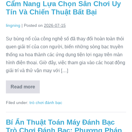
Cẩm Nang Lựa Chọn Sân Chơi Uy
bộ
tiêu
Tín Và Chiến Thuật Bất Bại
chí
vàng
để
lingning
|
Posted on
2026-07-15
chọn
lựa
nhà
Sự bùng nổ của công nghệ số đã thay đổi hoàn toàn thói
cái
quen giải trí của con người, biến những sòng bạc truyền
xanh
chín
thống xa hoa thành các ứng dụng tiện lợi ngay trên màn
hình điện thoại. Giờ đây, việc tham gia vào các hoạt động
giải trí và thử vận may với […]
Read more
Trò
Chơi
Đánh
Filed under:
trò chơi đánh bạc
Bạc
Trực
Tuyến:
Cẩm
Bí Ẩn Thuật Toán Máy Đánh Bạc
Nang
Lựa
Trò Chơi Đánh Bạc: Phương Pháp
Chọn