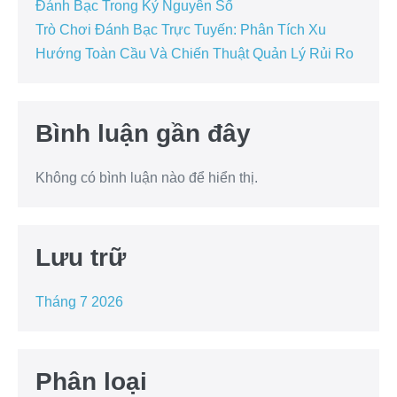
Đánh Bạc Trong Kỷ Nguyên Số
Trò Chơi Đánh Bạc Trực Tuyến: Phân Tích Xu
Hướng Toàn Cầu Và Chiến Thuật Quản Lý Rủi Ro
Bình luận gần đây
Không có bình luận nào để hiển thị.
Lưu trữ
Tháng 7 2026
Phân loại