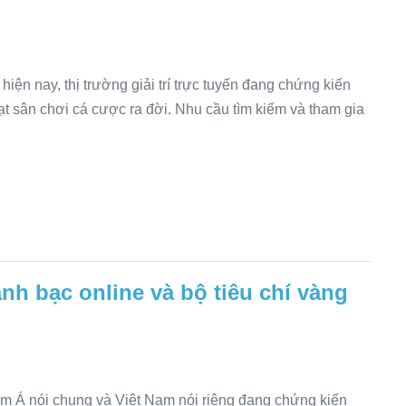
iện nay, thị trường giải trí trực tuyến đang chứng kiến
t sân chơi cá cược ra đời. Nhu cầu tìm kiếm và tham gia
h bạc online và bộ tiêu chí vàng
Nam Á nói chung và Việt Nam nói riêng đang chứng kiến