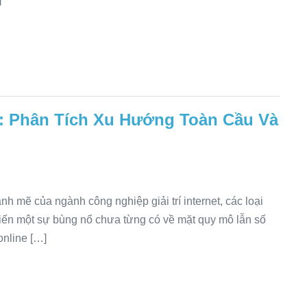
: Phân Tích Xu Hướng Toàn Cầu Và
h mẽ của ngành công nghiệp giải trí internet, các loại
iến một sự bùng nổ chưa từng có về mặt quy mô lẫn số
online […]