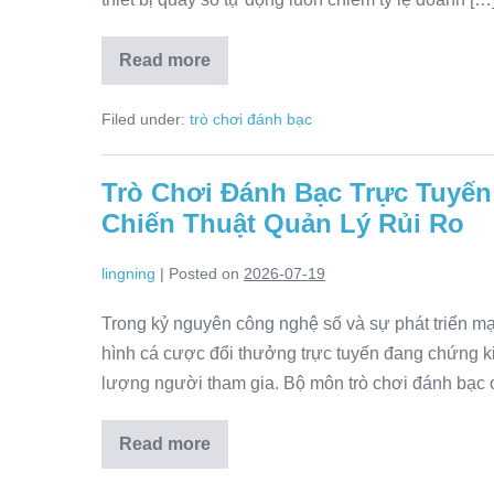
Read more
Xu
Hướng
Phát
Filed under:
trò chơi đánh bạc
Triển
Của
Máy
Đánh
Trò Chơi Đánh Bạc Trực Tuyến
Bạc
Trò
Chiến Thuật Quản Lý Rủi Ro
Chơi
Đánh
Bạc
lingning
|
Posted on
2026-07-19
Trong
Kỷ
Nguyên
Trong kỷ nguyên công nghệ số và sự phát triển mạn
Số
hình cá cược đổi thưởng trực tuyến đang chứng k
lượng người tham gia. Bộ môn trò chơi đánh bạc 
Read more
Trò
Chơi
Đánh