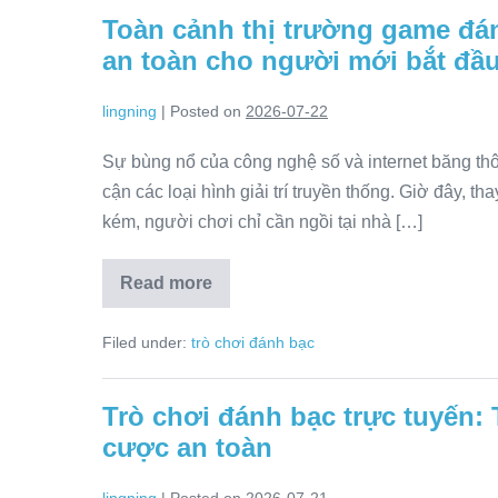
Online
Toàn cảnh thị trường game đán
Uy
Tín
an toàn cho người mới bắt đầ
Và
Tiêu
Chí
lingning
|
Posted on
2026-07-22
Lựa
Chọn
Sân
Sự bùng nổ của công nghệ số và internet băng thô
Chơi
Kỹ
cận các loại hình giải trí truyền thống. Giờ đây, th
Thuật
kém, người chơi chỉ cần ngồi tại nhà […]
Số
Đạt
Chuẩn
Quốc
Read more
Toàn
Tế
cảnh
thị
Filed under:
trò chơi đánh bạc
trường
game
đánh
bạc
Trò chơi đánh bạc trực tuyến:
online
và
cược an toàn
chiến
lược
đầu