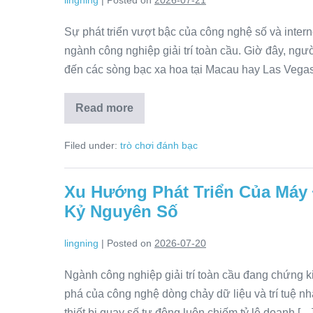
lingning
|
Posted on
2026-07-21
tư
an
toàn
Sự phát triển vượt bậc của công nghệ số và inter
cho
người
ngành công nghiệp giải trí toàn cầu. Giờ đây, ngườ
mới
đến các sòng bạc xa hoa tại Macau hay Las Vega
bắt
đầu
Read more
Trò
chơi
đánh
Filed under:
trò chơi đánh bạc
bạc
trực
tuyến:
Tiêu
Xu Hướng Phát Triển Của Máy
chuẩn
quốc
Kỷ Nguyên Số
tế
và
cẩm
lingning
|
Posted on
2026-07-20
nang
cá
cược
Ngành công nghiệp giải trí toàn cầu đang chứng
an
toàn
phá của công nghệ dòng chảy dữ liệu và trí tuệ nhân
thiết bị quay số tự động luôn chiếm tỷ lệ doanh […