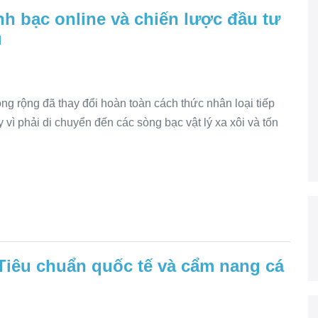
h bạc online và chiến lược đầu tư
u
ng rộng đã thay đổi hoàn toàn cách thức nhân loại tiếp
ay vì phải di chuyển đến các sòng bạc vật lý xa xôi và tốn
 Tiêu chuẩn quốc tế và cẩm nang cá