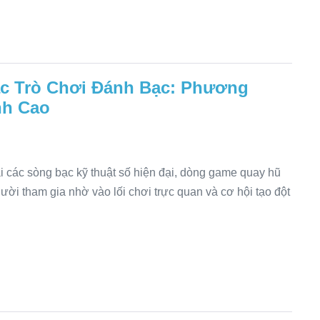
ạc Trò Chơi Đánh Bạc: Phương
nh Cao
tại các sòng bạc kỹ thuật số hiện đại, dòng game quay hũ
gười tham gia nhờ vào lối chơi trực quan và cơ hội tạo đột